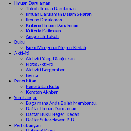
Ilmuan Darulaman
Tokoh Ilmuan Darulaman
Ilmuan Darulaman Dalam Sejarah
Ilmuan Darulaman
Kriteria Ilmuan Darulaman
Kriteria Keilmuan
Anugerah Tokoh
Buku
Buku Mengenai Negeri Kedah
Aktiviti
Aktiviti Yang Dianjurkan
Notis Aktiviti
Aktiviti Bergambar
Berita
Penerbitan
Penerbitan Buku
Keratan Akhbar
Sumbangan
Bagaimana Anda Boleh Membantu..
Daftar Ilmuan Darulaman
Daftar Buku Negeri Kedah
Daftar Sukarelawan PID
Perhubungan
Hubungi Kami