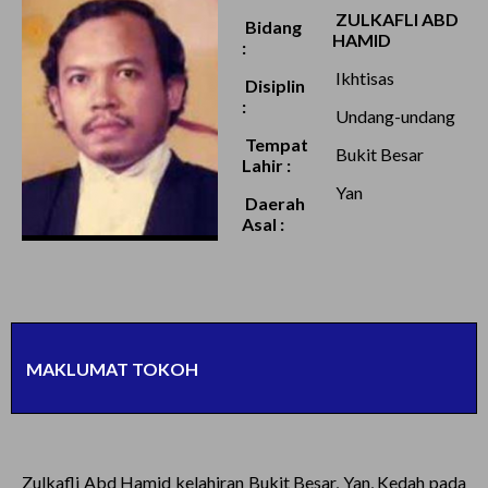
ZULKAFLI ABD
Bidang
HAMID
:
Ikhtisas
Disiplin
:
Undang-undang
Tempat
Bukit Besar
Lahir :
Yan
Daerah
Asal :
MAKLUMAT TOKOH
Zulkafli Abd Hamid kelahiran Bukit Besar, Yan, Kedah pada