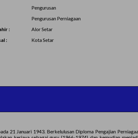
Pengurusan
Pengurusan Perniagaan
hir :
Alor Setar
l :
Kota Setar
da 21 Januari 1943. Berkelulusan Diploma Pengajian Perniagaan
ulakan kerjaya sebagai guru (1966-1974) dan kemudian menja