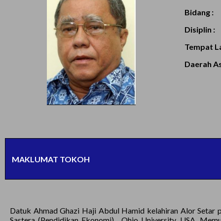
Bidang :
Disiplin :
Tempat La
Daerah Asa
MAKLUMAT TOKOH
Datuk Ahmad Ghazi Haji Abdul Hamid kelahiran Alor Setar pa
Sastera (Pendidikan Ekonomi) , Ohio University, USA. Mem