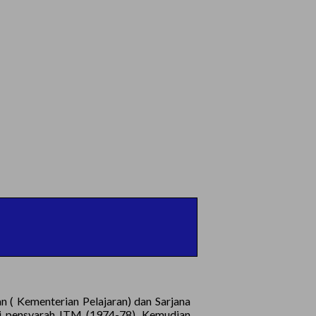
 ( Kementerian Pelajaran) dan Sarjana
di pensyarah ITM (1974-78). Kemudian