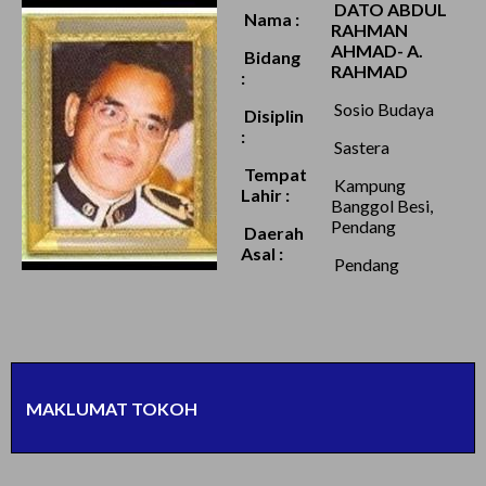
DATO ABDUL
Nama :
RAHMAN
AHMAD- A.
Bidang
RAHMAD
:
Sosio Budaya
Disiplin
:
Sastera
Tempat
Kampung
Lahir :
Banggol Besi,
Pendang
Daerah
Asal :
Pendang
MAKLUMAT TOKOH