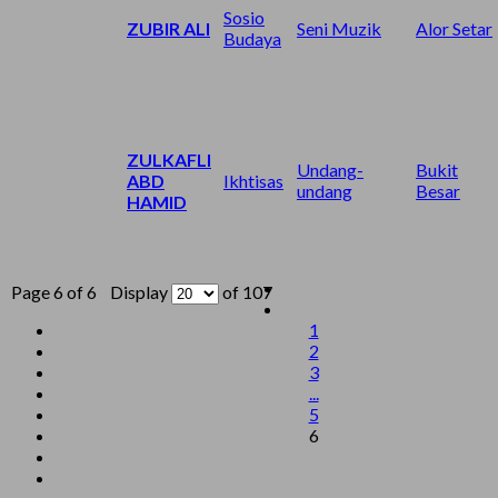
Sosio
ZUBIR ALI
Seni Muzik
Alor Setar
Budaya
ZULKAFLI
Undang-
Bukit
ABD
Ikhtisas
undang
Besar
HAMID
Page 6 of 6 Display
of 107
1
2
3
...
5
6