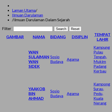
Laman Utama
/
Ilmuan Darulaman
/
Ilmuan Darulaman Dalam Sejarah
Filter
Search
Reset
TEMPAT
GAMBAR
NAMA
BIDANG
DISIPLIN
LAHIR
Kampung
WAN
Pulau
SULAIMAN
Sosio
Tengah,
Agama
WAN
Budaya
Mukim
SIDEK
Padang
Kerbau
Kampong
YAAKOB
Surau,
Sosio
BIN
Agama
Pedu,
Budaya
AHMAD
Kuala
Nerang