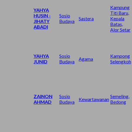
Kampung
YAHYA
Titi Baru,
HUSIN -
Sosio
Sastera
Kepala
JIHATY
Budaya
Batas,
ABADI
Alor Setar
YAHYA
Sosio
Kampong
Agama
JUNID
Budaya
Selengkoh
ZAINON
Sosio
Semeling,
Kewartawanan
AHMAD
Budaya
Bedong